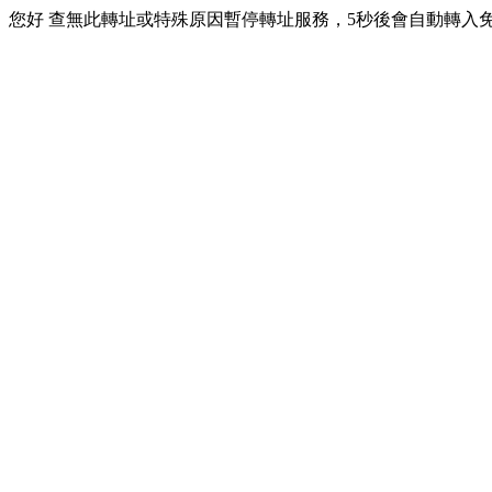
您好 查無此轉址或特殊原因暫停轉址服務，5秒後會自動轉入